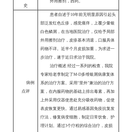
外用擦剂，西药。
史
患者自述于10年前无明显原因引起头
部泛发红色丘疹，感觉瘙痒，上覆少量银
白色鳞屑，在当地医院治疗，仅给予局部
外用擦剂治疗，皮疹基本消退，口服具体
药物不详。近半个月皮损加重，为求进一
步治疗，遂于近日求治于我院。
治疗概述:经过一系列的检查，我院
专家给老李制定了M-D多维银屑病康复体
病例
系的治疗方案。采用“里外”兼治的治疗方
点评
案，在内服药物的基础上排出毒素，再加
上外采用仪器使患处充分吸收药物，促使
表皮恢复更快。通过易感基因免疫抗复发
疗法，修复病变细胞，制定日常饮食、护
理计划。通过3个疗程的综合治疗，皮损