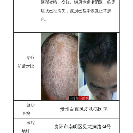
逐渐变暗、变红、鳞屑也逐渐消退，临床
症状已经消失，皮损已基本恢复正常肤
色。
治疗
前后对比
就诊
贵州白癜风皮肤病医院
医院
医院
贵阳市南明区见龙洞路34号
地址