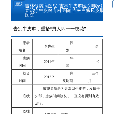
后退
吉林银屑病医院_吉林牛皮癣医院哪家好_长
春治疗牛皮癣专科医院-吉林白癜风皮肤病
医院
告别牛皮癣，重拾“男人四十一枝花”
患者
性
李先生
男
姓名
别
患病
年
2011年
40
时间
龄
就诊
康
三个
2012.2
时间
复周期
月
该患者所患为寻常型牛皮癣，发病于
症状
头部，患病时间较长，一直没有得到有效
治疗。
既往